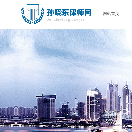
网站首页
Sunxia
od
ong Lawyer