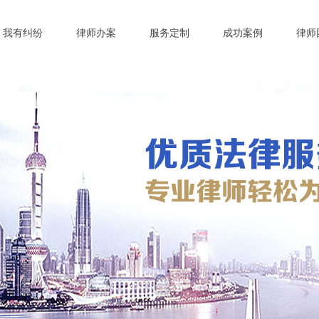
我有纠纷
律师办案
服务定制
成功案例
律师